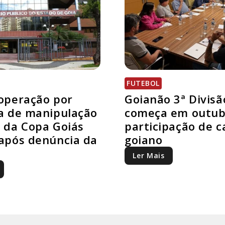
FUTEBOL
operação por
Goianão 3ª Divisã
a de manipulação
começa em outub
 da Copa Goiás
participação de 
após denúncia da
goiano
Ler Mais