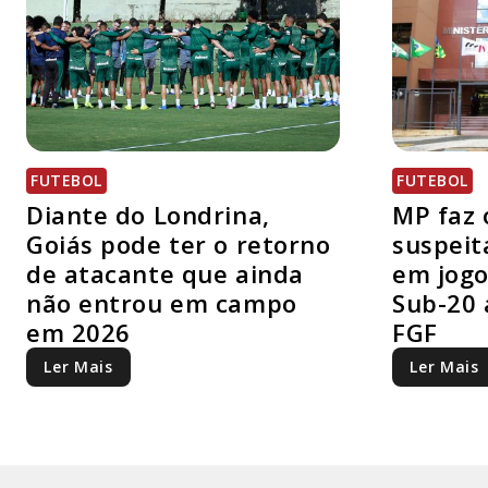
FUTEBOL
FUTEBOL
Diante do Londrina,
MP faz 
Goiás pode ter o retorno
suspeit
de atacante que ainda
em jogo
não entrou em campo
Sub-20 
em 2026
FGF
Ler Mais
Ler Mais