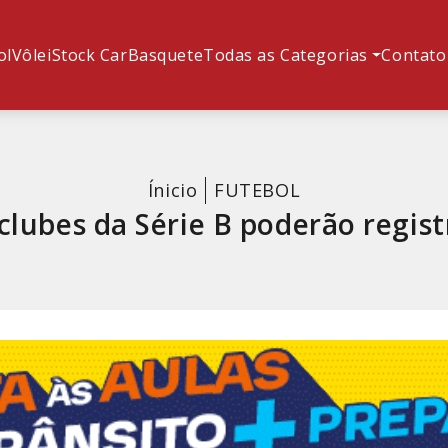
ol
Vôlei
Stock Car
Basquete
Todas as Categorias
Contato
Ínicio
FUTEBOL
clubes da Série B poderão regist