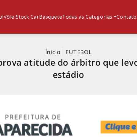
ol
Vôlei
Stock Car
Basquete
Todas as Categorias
Contato
Ínicio
FUTEBOL
eprova atitude do árbitro que lev
estádio