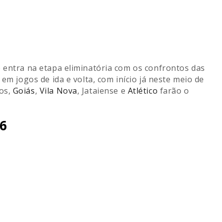
o
entra na etapa eliminatória com os confrontos das
em jogos de ida e volta, com início já neste meio de
ros,
Goiás
,
Vila Nova
, Jataiense e
Atlético
farão o
26