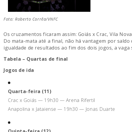
Foto: Roberto Corrêa/VNFC
Os cruzamentos ficaram assim: Goiás x Crac, Vila Nova 
Do mata-mata até a final, não há vantagem por saldo d
igualdade de resultados ao fim dos dois jogos, a vaga 
Tabela – Quartas de final
Jogos de ida
Quarta-feira (11)
Crac x Goiás — 19h30 — Arena Rifertil
Anapolina x Jataiense — 19h30 — Jonas Duarte
Quinta-feira (12)