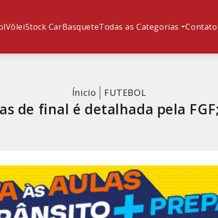
ol
Vôlei
Stock Car
Basquete
Todas as Categorias
Contato
Ínicio
FUTEBOL
s de final é detalhada pela FGF;