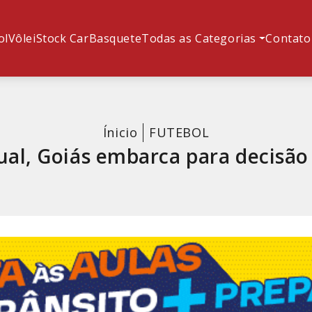
ol
Vôlei
Stock Car
Basquete
Todas as Categorias
Contato
Ínicio
FUTEBOL
ual, Goiás embarca para decisão