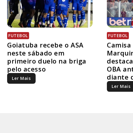
FUTEBOL
FUTEBOL
Goiatuba recebe o ASA
Camisa 
neste sábado em
Marquin
primeiro duelo na briga
destaca
pelo acesso
OBA ant
diante 
Ler Mais
Ler Mais