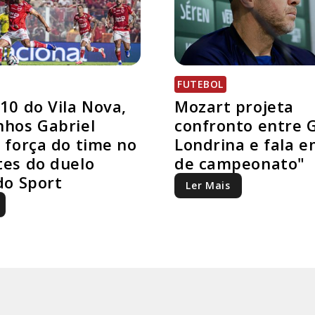
FUTEBOL
10 do Vila Nova,
Mozart projeta
hos Gabriel
confronto entre G
 força do time no
Londrina e fala e
es do duelo
de campeonato"
do Sport
Ler Mais