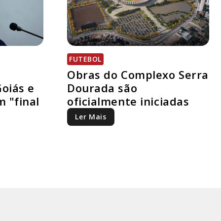
FUTEBOL
Obras do Complexo Serra
oiás e
Dourada são
m "final
oficialmente iniciadas
Ler Mais