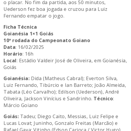
o placar. No fim da partida, aos 50 minutos,
Uederson fez boa jogada e cruzou para Luiz
Fernando empatar o jogo.
Ficha Técnica
Goianésia 1×1 Goiás
10ª rodada do Campeonato Goiano
Data
: 16/02/2025
Horário
: 16h
Local
: Estádio Valdeir José de Oliveira, em Goianésia,
Goiás
Goianésia:
Dida (Matheus Cabral); Everton Silva,
Luiz Fernando, Tibúrcio e Ian Barreto; João Almeida,
Tabata (Léo Carvalho); Edilson (Uederson), André
Oliveira, Jackson Vinícius e Sandrinho.
Técnico
:
Márcio Goiano
Goiás:
Tadeu; Diego Caito, Messias, Luiz Felipe e
Lucas Lovat; Juninho, Gonzalo Freitas (Marcão) e
Rafael Gava; Vitinho (Edson Carioca / Victor Hugo),