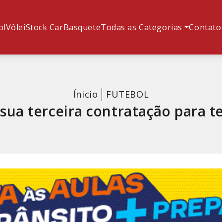
ol
Vôlei
Stock Car
Basquete
Todas as Categorias
Contato
Ínicio
FUTEBOL
 sua terceira contratação para 