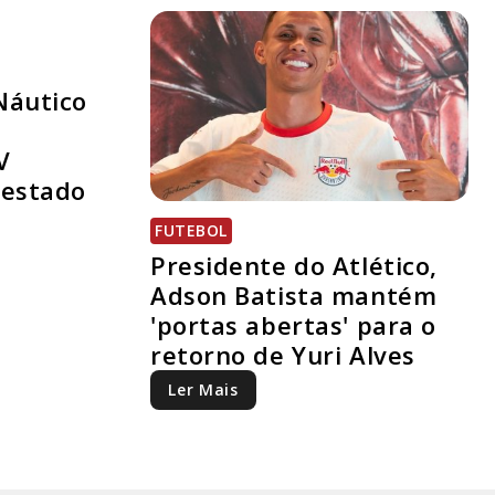
Náutico
V
 estado
FUTEBOL
Presidente do Atlético,
Adson Batista mantém
'portas abertas' para o
retorno de Yuri Alves
Ler Mais