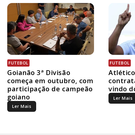
FUTEBOL
FUTEBOL
Goianão 3ª Divisão
Atlétic
começa em outubro, com
contrat
participação de campeão
vindo d
goiano
Ler Mais
Ler Mais