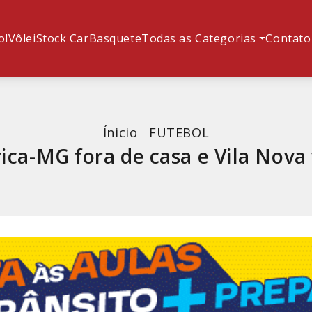
ol
Vôlei
Stock Car
Basquete
Todas as Categorias
Contato
Ínicio
FUTEBOL
rica-MG fora de casa e Vila Nov