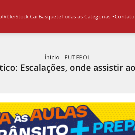
ol
Vôlei
Stock Car
Basquete
Todas as Categorias
Contato
Ínicio
FUTEBOL
tico: Escalações, onde assistir a