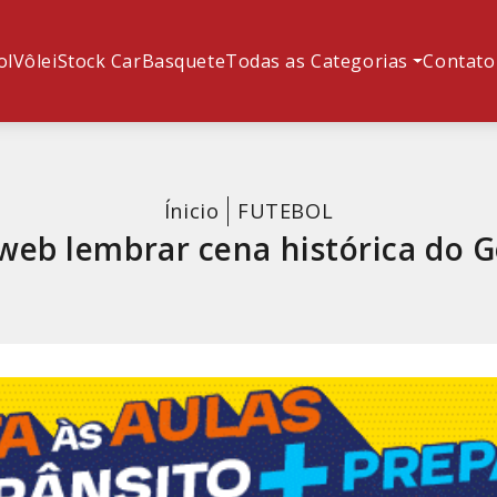
ol
Vôlei
Stock Car
Basquete
Todas as Categorias
Contato
Ínicio
FUTEBOL
web lembrar cena histórica do G