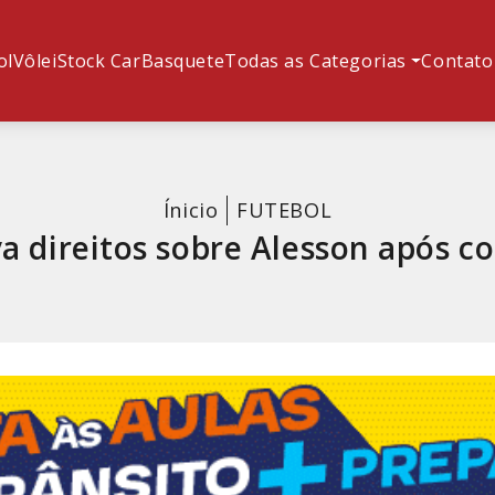
ol
Vôlei
Stock Car
Basquete
Todas as Categorias
Contato
Ínicio
FUTEBOL
va direitos sobre Alesson após c