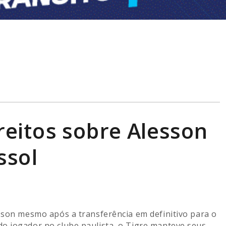
reitos sobre Alesson
ssol
sson mesmo após a transferência em definitivo para o
do jogador no clube paulista, o Tigre manteve seus