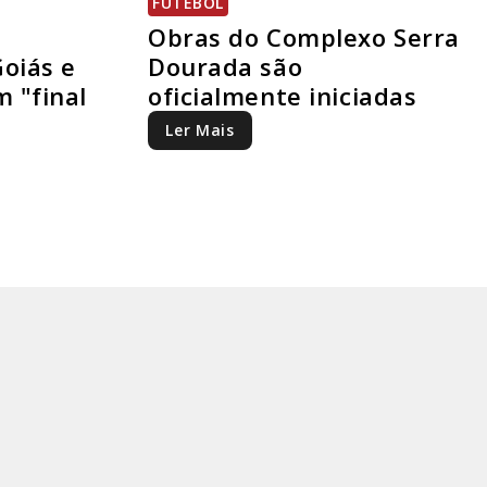
FUTEBOL
Obras do Complexo Serra
oiás e
Dourada são
m "final
oficialmente iniciadas
Ler Mais