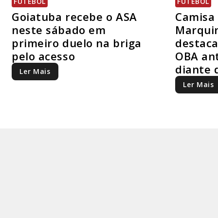
FUTEBOL
FUTEBOL
Goiatuba recebe o ASA
Camisa 
neste sábado em
Marquin
primeiro duelo na briga
destaca
pelo acesso
OBA ant
diante 
Ler Mais
Ler Mais