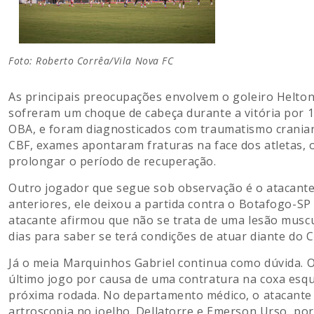
Foto: Roberto Corrêa/Vila Nova FC
As principais preocupações envolvem o goleiro Helton 
sofreram um choque de cabeça durante a vitória por 1
OBA, e foram diagnosticados com traumatismo crania
CBF, exames apontaram fraturas na face dos atletas, 
prolongar o período de recuperação.
Outro jogador que segue sob observação é o atacante
anteriores, ele deixou a partida contra o Botafogo-SP
atacante afirmou que não se trata de uma lesão musc
dias para saber se terá condições de atuar diante do C
Já o meia Marquinhos Gabriel continua como dúvida. O
último jogo por causa de uma contratura na coxa esq
próxima rodada. No departamento médico, o atacante
artroscopia no joelho. Dellatorre e Emerson Urso, por 