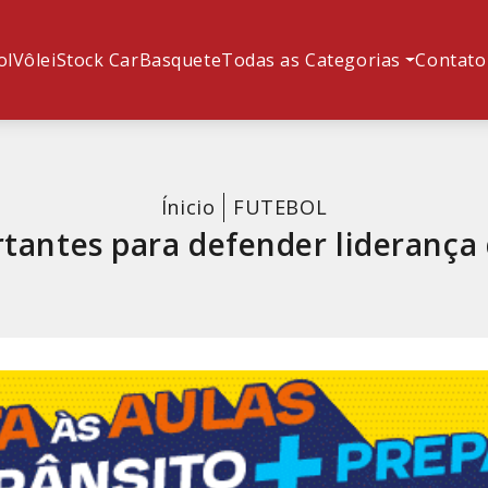
ol
Vôlei
Stock Car
Basquete
Todas as Categorias
Contato
Ínicio
FUTEBOL
rtantes para defender liderança 