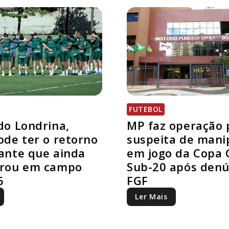
FUTEBOL
do Londrina,
MP faz operação 
ode ter o retorno
suspeita de mani
ante que ainda
em jogo da Copa 
trou em campo
Sub-20 após denú
6
FGF
Ler Mais