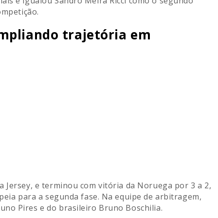
iais e igualou Sandro Meira Ricci como o segundo
ompetição.
mpliando trajetória em
 Jersey, e terminou com vitória da Noruega por 3 a 2,
opeia para a segunda fase. Na equipe de arbitragem,
no Pires e do brasileiro Bruno Boschilia.