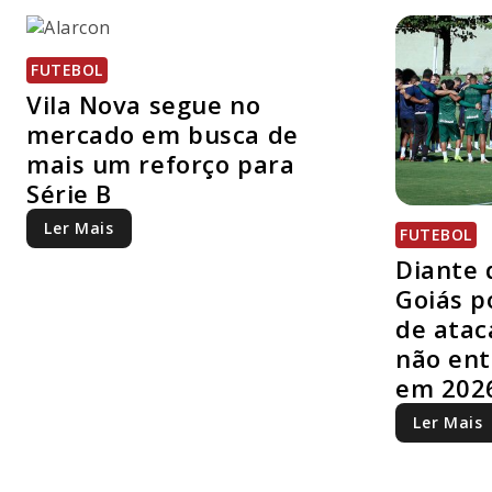
FUTEBOL
Vila Nova segue no
mercado em busca de
mais um reforço para
Série B
Ler Mais
FUTEBOL
Diante 
Goiás p
de atac
não en
em 202
Ler Mais