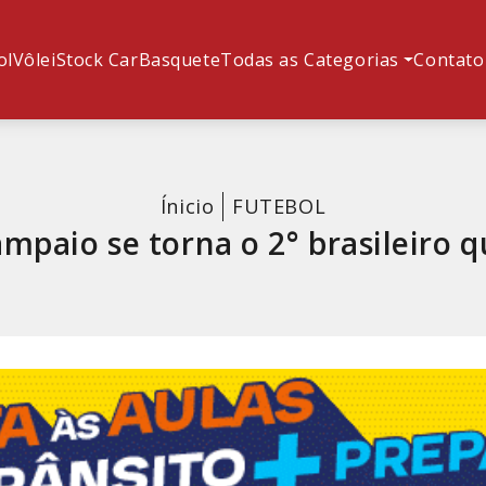
ol
Vôlei
Stock Car
Basquete
Todas as Categorias
Contato
Ínicio
FUTEBOL
ampaio se torna o 2° brasileiro 