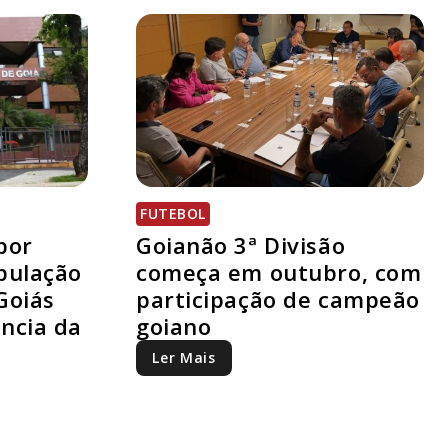
FUTEBOL
por
Goianão 3ª Divisão
pulação
começa em outubro, com
Goiás
participação de campeão
ncia da
goiano
Ler Mais