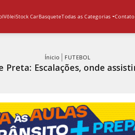
ol
Vôlei
Stock Car
Basquete
Todas as Categorias
Contato
Ínicio
FUTEBOL
e Preta: Escalações, onde assisti