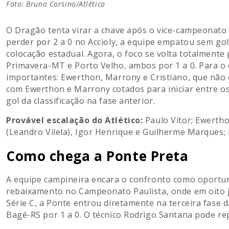
Foto: Bruno Corsino/Atlético
O Dragão tenta virar a chave após o vice-campeonato
perder por 2 a 0 no Accioly, a equipe empatou sem go
colocação estadual. Agora, o foco se volta totalmente
Primavera-MT e Porto Velho, ambos por 1 a 0. Para o
importantes: Ewerthon, Marrony e Cristiano, que não 
com Ewerthon e Marrony cotados para iniciar entre os t
gol da classificação na fase anterior.
Provável escalação do Atlético:
Paulo Vítor; Ewertho
(Leandro Vilela), Igor Henrique e Guilherme Marques;
Como chega a Ponte Preta
A equipe campineira encara o confronto como oportu
rebaixamento no Campeonato Paulista, onde em oito
Série C, a Ponte entrou diretamente na terceira fase 
Bagé-RS por 1 a 0. O técnico Rodrigo Santana pode rep